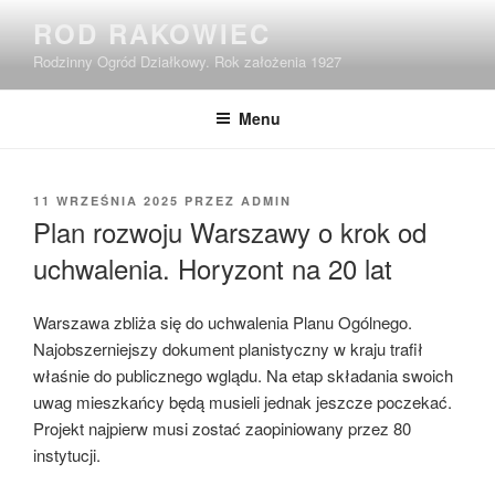
Przejdź
ROD RAKOWIEC
do
Rodzinny Ogród Działkowy. Rok założenia 1927
treści
Menu
OPUBLIKOWANE
11 WRZEŚNIA 2025
PRZEZ
ADMIN
W
Plan rozwoju Warszawy o krok od
uchwalenia. Horyzont na 20 lat
Warszawa zbliża się do uchwalenia Planu Ogólnego.
Najobszerniejszy dokument planistyczny w kraju trafił
właśnie do publicznego wglądu. Na etap składania swoich
uwag mieszkańcy będą musieli jednak jeszcze poczekać.
Projekt najpierw musi zostać zaopiniowany przez 80
instytucji.