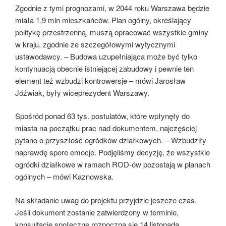
Zgodnie z tymi prognozami, w 2044 roku Warszawa będzie
miała 1,9 mln mieszkańców. Plan ogólny, określający
politykę przestrzenną, muszą opracować wszystkie gminy
w kraju, zgodnie ze szczegółowymi wytycznymi
ustawodawcy. – Budowa uzupełniająca może być tylko
kontynuacją obecnie istniejącej zabudowy i pewnie ten
element też wzbudzi kontrowersje – mówi Jarosław
Jóźwiak, były wiceprezydent Warszawy.
Spośród ponad 63 tys. postulatów, które wpłynęły do
miasta na początku prac nad dokumentem, najczęściej
pytano o przyszłość ogródków działkowych. – Wzbudziły
naprawdę spore emocje. Podjęliśmy decyzję, że wszystkie
ogródki działkowe w ramach ROD-ów pozostają w planach
ogólnych – mówi Kaznowska.
Na składanie uwag do projektu przyjdzie jeszcze czas.
Jeśli dokument zostanie zatwierdzony w terminie,
konsultacje społeczne rozpoczną się 14 listopada.