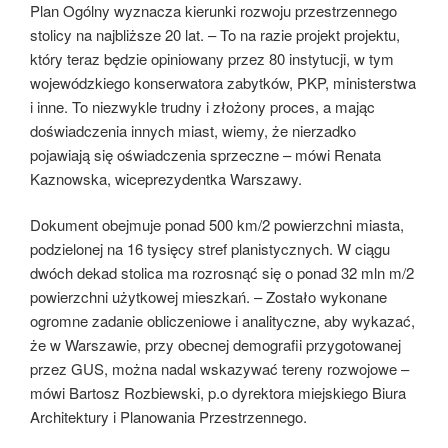
Plan Ogólny wyznacza kierunki rozwoju przestrzennego
stolicy na najbliższe 20 lat. – To na razie projekt projektu,
który teraz będzie opiniowany przez 80 instytucji, w tym
wojewódzkiego konserwatora zabytków, PKP, ministerstwa
i inne. To niezwykle trudny i złożony proces, a mając
doświadczenia innych miast, wiemy, że nierzadko
pojawiają się oświadczenia sprzeczne – mówi Renata
Kaznowska, wiceprezydentka Warszawy.
Dokument obejmuje ponad 500 km/2 powierzchni miasta,
podzielonej na 16 tysięcy stref planistycznych. W ciągu
dwóch dekad stolica ma rozrosnąć się o ponad 32 mln m/2
powierzchni użytkowej mieszkań. – Zostało wykonane
ogromne zadanie obliczeniowe i analityczne, aby wykazać,
że w Warszawie, przy obecnej demografii przygotowanej
przez GUS, można nadal wskazywać tereny rozwojowe –
mówi Bartosz Rozbiewski, p.o dyrektora miejskiego Biura
Architektury i Planowania Przestrzennego.