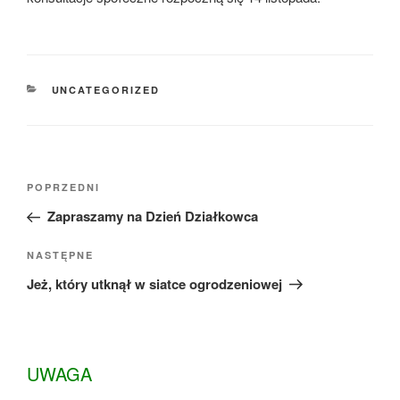
KATEGORIE
UNCATEGORIZED
Nawigacja
Poprzedni
POPRZEDNI
wpisu
wpis
Zapraszamy na Dzień Działkowca
Następny
NASTĘPNE
wpis
Jeż, który utknął w siatce ogrodzeniowej
UWAGA