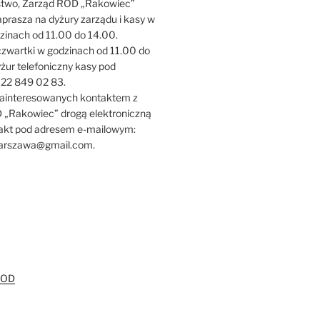
two, Zarząd ROD „Rakowiec”
aprasza na dyżury zarządu i kasy w
dzinach od 11.00 do 14.00.
zwartki w godzinach od 11.00 do
żur telefoniczny kasy pod
22 849 02 83.
ainteresowanych kontaktem z
„Rakowiec” drogą elektroniczną
takt pod adresem e-mailowym:
arszawa@gmail.com.
I
ROD