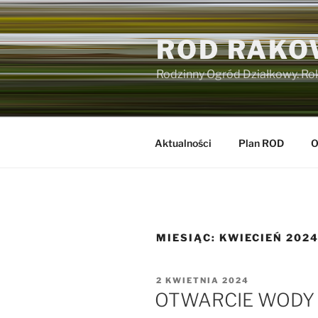
Przejdź
do
ROD RAKO
treści
Rodzinny Ogród Działkowy. Ro
Aktualności
Plan ROD
O
MIESIĄC:
KWIECIEŃ 202
OPUBLIKOWANE
2 KWIETNIA 2024
W
OTWARCIE WODY