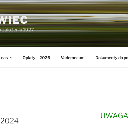
WIEC
k założenia 1927
 nas
Opłaty – 2026
Vademecum
Dokumenty do po
4
UWAG
 2024