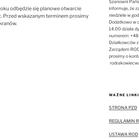
Szanowni Pańs
roku odbędzie się planowe otwarcie
informuje, że z
niedziele w go
c. Przed wskazanym terminem prosimy
Dodatkowo w c
kranów.
14.00 działa dy
numerem: +48 
Działkowców z
Zarządem ROD 
prosimy o kon
rodrakowiecw
WAŻNE LINK
STRONA PZD
REGULAMIN 
USTAWA ROD